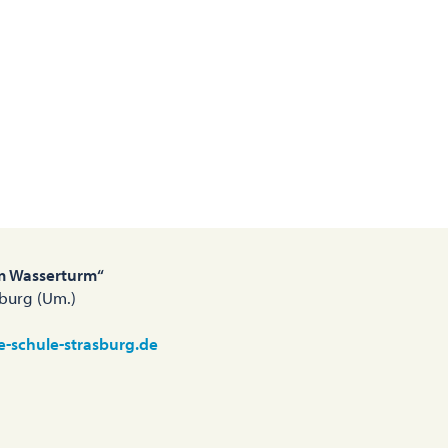
m Wasserturm“
sburg (Um.)
e-schule-strasburg.de