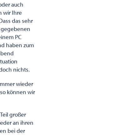
 oder auch
 wir Ihre
 Dass das sehr
er gegebenen
 einem PC
 und haben zum
 Abend
tuation
och nichts.
e immer wieder
 so können wir
Teil großer
ieder an ihren
en bei der