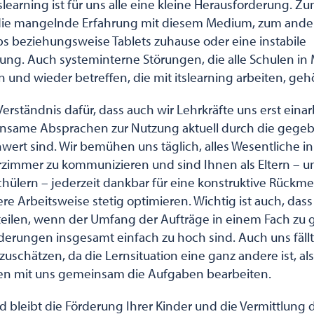
slearning ist für uns alle eine kleine Herausforderung. Z
die mangelnde Erfahrung mit diesem Medium, zum ande
s beziehungsweise Tablets zuhause oder eine instabile
ung. Auch systeminterne Störungen, die alle Schulen i
und wieder betreffen, die mit itslearning arbeiten, geh
Verständnis dafür, dass auch wir Lehrkräfte uns erst ein
nsame Absprachen zur Nutzung aktuell durch die gege
ert sind. Wir bemühen uns täglich, alles Wesentliche i
erzimmer zu kommunizieren und sind Ihnen als Eltern – u
hülern – jederzeit dankbar für eine konstruktive Rückme
e Arbeitsweise stetig optimieren. Wichtig ist auch, dass
teilen, wenn der Umfang der Aufträge in einem Fach zu g
erungen insgesamt einfach zu hoch sind. Auch uns fällt
zuschätzen, da die Lernsituation eine ganz andere ist, al
n mit uns gemeinsam die Aufgaben bearbeiten.
nd bleibt die Förderung Ihrer Kinder und die Vermittlung 