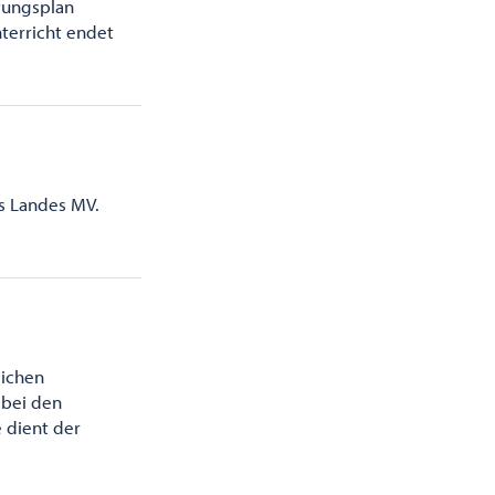
etungsplan
terricht endet
es Landes MV.
lichen
 bei den
 dient der