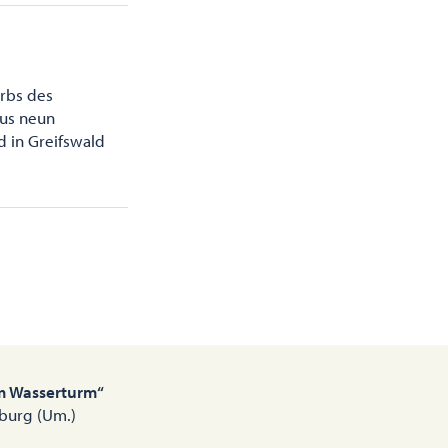
rbs des
aus neun
d in Greifswald
m Wasserturm“
sburg (Um.)