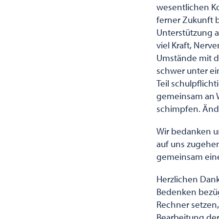
wesentlichen Ko
ferner Zukunft 
Unterstützung al
viel Kraft, Ner
Umstände mit de
schwer unter ein
Teil schulpflic
gemeinsam an W
schimpfen. Änd
Wir bedanken uns
auf uns zugehen
gemeinsam einen
Herzlichen Dank 
Bedenken bezügl
Rechner setzen,
Bearbeitung der