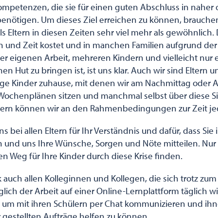
mpetenzen, die sie für einen guten Abschluss in naher
benötigen. Um dieses Ziel erreichen zu können, brauchen
s Eltern in diesen Zeiten sehr viel mehr als gewöhnlich.
ven und Zeit kostet und in manchen Familien aufgrund d
r eigenen Arbeit, mehreren Kindern und vielleicht nur
en Hut zu bringen ist, ist uns klar. Auch wir sind Eltern
htige Kinder zuhause, mit denen wir am Nachmittag oder
ochenplänen sitzen und manchmal selbst über diese Si
ern können wir an den Rahmenbedingungen zur Zeit jed
 bei allen Eltern für Ihr Verständnis und dafür, dass Si
 und uns Ihre Wünsche, Sorgen und Nöte mitteilen. Nur
 Weg für Ihre Kinder durch diese Krise finden.
auch allen Kolleginnen und Kollegen, die sich trotz zum 
ich der Arbeit auf einer Online-Lernplattform täglich w
 um mit ihren Schülern per Chat kommunizieren und ihn
 gestellten Aufträge helfen zu können.