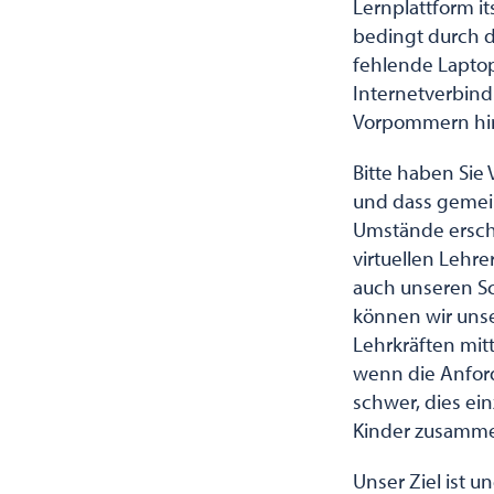
Lernplattform it
bedingt durch 
fehlende Laptop
Internetverbind
Vorpommern hin 
Bitte haben Sie 
und dass gemei
Umstände erschw
virtuellen Lehr
auch unseren Sc
können wir unser
Lehrkräften mit
wenn die Anford
schwer, dies ein
Kinder zusamme
Unser Ziel ist u