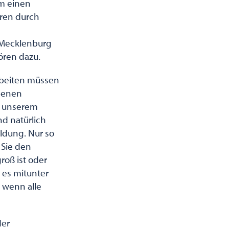
um einen
ren durch
n Mecklenburg
ören dazu.
arbeiten müssen
benen
n unserem
nd natürlich
ldung. Nur so
 Sie den
roß ist oder
 es mitunter
s wenn alle
der