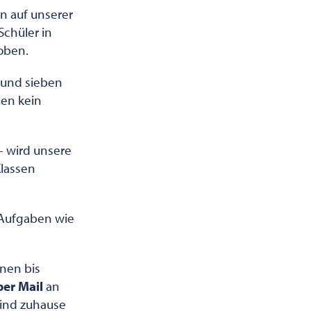
n auf unserer
Schüler in
oben.
 und sieben
ien kein
– wird unsere
Klassen
 Aufgaben wie
nen bis
er Mail
an
 Kind zuhause