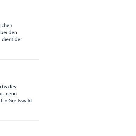
lichen
 bei den
 dient der
rbs des
aus neun
d in Greifswald