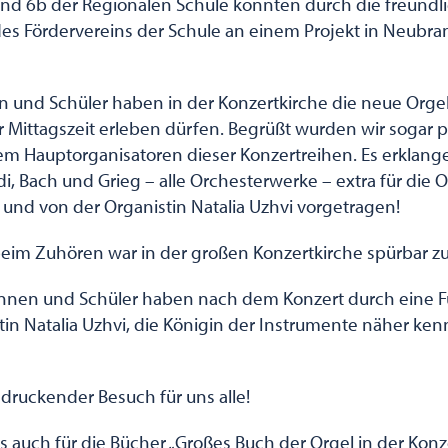
und 6b der Regionalen Schule konnten durch die freundl
es Fördervereins der Schule an einem Projekt in Neubr
n und Schüler haben in der Konzertkirche die neue Orge
r Mittagszeit erleben dürfen. Begrüßt wurden wir sogar 
em Hauptorganisatoren dieser Konzertreihen. Es erklan
i, Bach und Grieg – alle Orchesterwerke – extra für die O
nd von der Organistin Natalia Uzhvi vorgetragen!
eim Zuhören war in der großen Konzertkirche spürbar z
nnen und Schüler haben nach dem Konzert durch eine F
tin Natalia Uzhvi, die Königin der Instrumente näher ke
ndruckender Besuch für uns alle!
 auch für die Bücher „Großes Buch der Orgel in der Konz