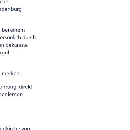
iche
andenburg
l bei einem
persönlich durch
gen bekannte
rgel
u merken.
ührung, direkt
nnenlernen
ertkirche von