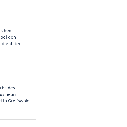
lichen
 bei den
 dient der
rbs des
aus neun
d in Greifswald