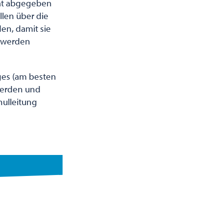
iat abgegeben
llen über die
en, damit sie
n werden
ages (am besten
werden und
hulleitung