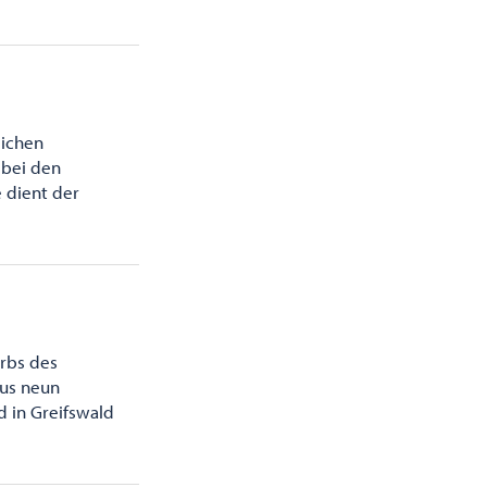
lichen
 bei den
 dient der
rbs des
aus neun
d in Greifswald