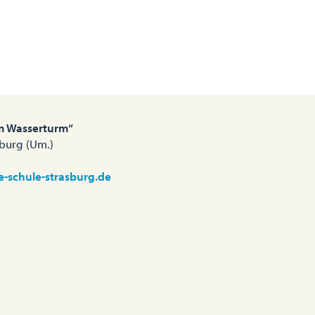
m Wasserturm“
sburg (Um.)
e-schule-strasburg.de